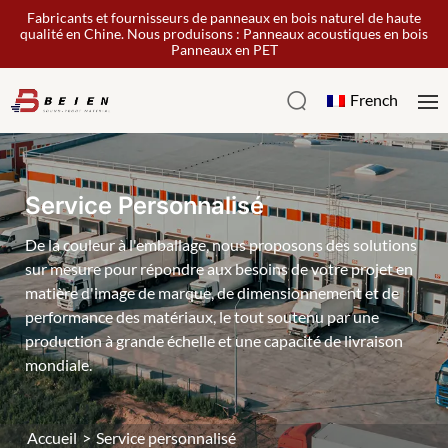
Fabricants et fournisseurs de panneaux en bois naturel de haute
qualité en Chine. Nous produisons : Panneaux acoustiques en bois
Panneaux en PET
French
Service Personnalisé
De la couleur à l'emballage, nous proposons des solutions
sur mesure pour répondre aux besoins de votre projet en
matière d'image de marque, de dimensionnement et de
performance des matériaux, le tout soutenu par une
production à grande échelle et une capacité de livraison
mondiale.
Accueil
>
Service personnalisé