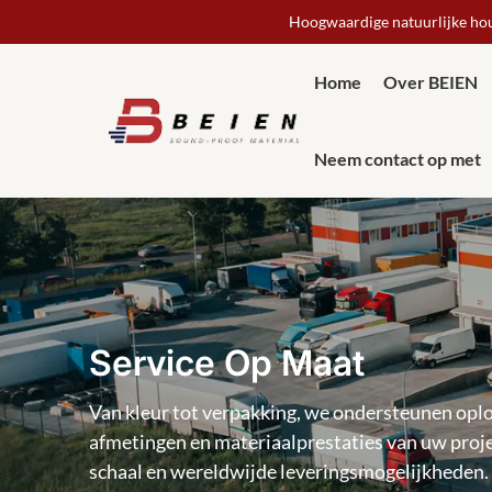
Hoogwaardige natuurlijke hou
Home
Over BEIEN
Neem contact op met
Service Op Maat
Van kleur tot verpakking, we ondersteunen opl
afmetingen en materiaalprestaties van uw proje
schaal en wereldwijde leveringsmogelijkheden.