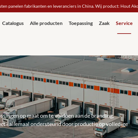
ten panelen fabrikanten en leveranciers in China. Wij product: Hout Ak
Catalogus
Alle producten
Toepassing
Zaak
Service
ossingen op maat om te voldoen aan de branding,
ct - allemaal ondersteund door productie op volledige