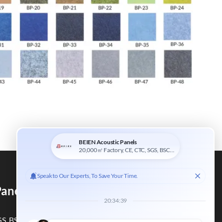
anelen & PET Panelen Fabrikant
GS, BSCI & FSC-Gecertificeerd