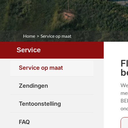
Home
>
Service op maat
Service
F
Service op maat
b
Zendingen
We 
mer
BEI
Tentoonstelling
ond
FAQ