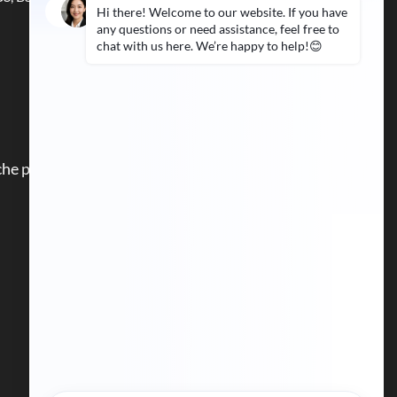
Snelle link
Zaak
che panelen
Service
Nieuws
Neem contact op met