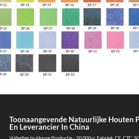
Toonaangevende Natuurlijke Houten P
En Leverancier In China
Volledige In-House Productie - 20.000㎡ Fabriek, CE, CTC, S