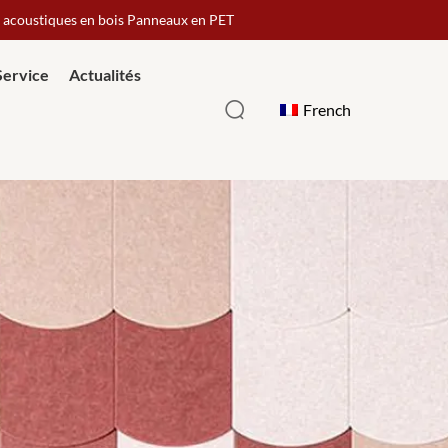
x acoustiques en bois Panneaux en PET
Service
Actualités
French