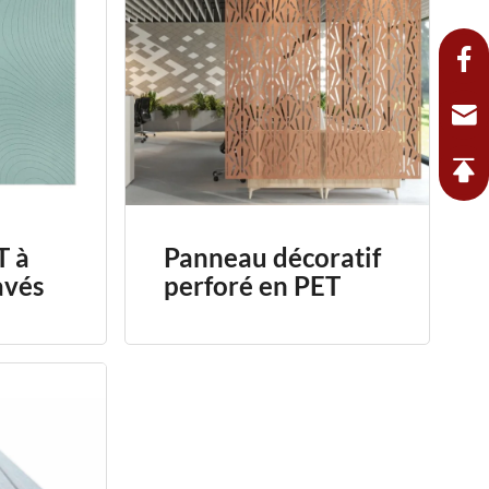
T à
Panneau décoratif
avés
perforé en PET