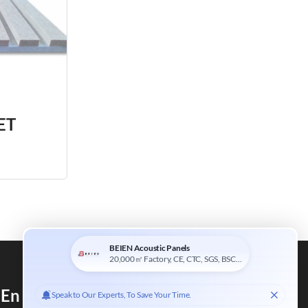
PET
 En Bois Naturel Et De Panneaux