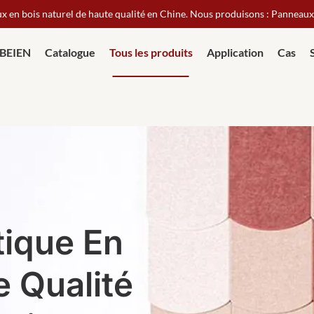
ux en bois naturel de haute qualité en Chine. Nous produisons : Panneau
 BEIEN
Catalogue
Tous les produits
Application
Cas
ique En
 Qualité