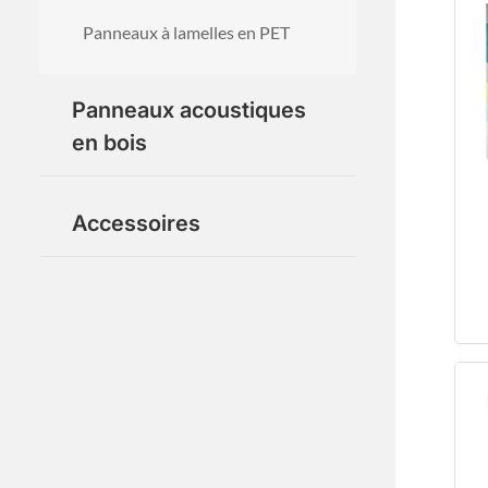
Panneaux à lamelles en PET
Panneaux acoustiques
en bois
Placage de bois naturel
Accessoires
Placage bois technique
Placage d'un côté
PVC Surface
Placage sur trois faces
Panneau PET avec placage
Panneau acoustique incurvé
Panneaux acoustiques en bois