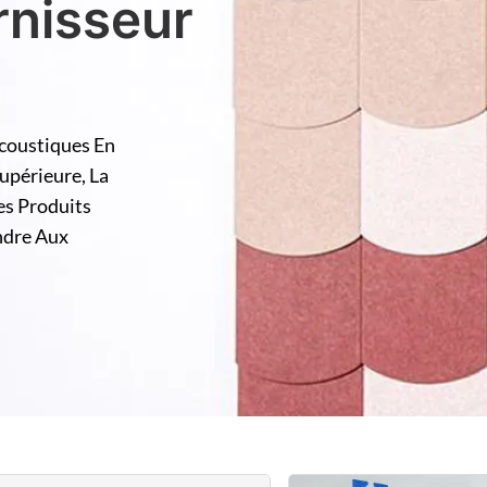
rnisseur
coustiques En
périeure, La
es Produits
ndre Aux