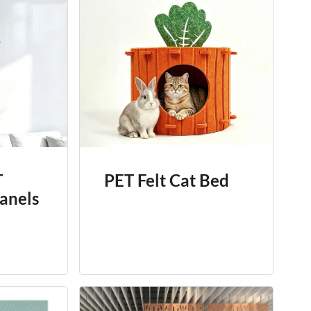
T
PET Felt Cat Bed
anels