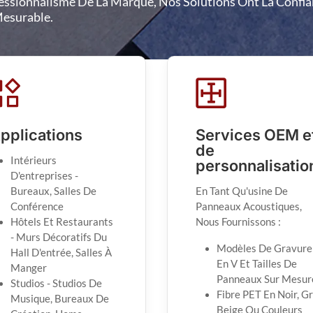
essionnalisme De La Marque, Nos Solutions Ont La Confia
Mesurable.
pplications
Services OEM e
de
Intérieurs
personnalisatio
D'entreprises -
Bureaux, Salles De
En Tant Qu'usine De
Conférence
Panneaux Acoustiques,
Hôtels Et Restaurants
Nous Fournissons :
- Murs Décoratifs Du
Modèles De Gravure
Hall D'entrée, Salles À
En V Et Tailles De
Manger
Panneaux Sur Mesur
Studios - Studios De
Fibre PET En Noir, Gr
Musique, Bureaux De
Beige Ou Couleurs