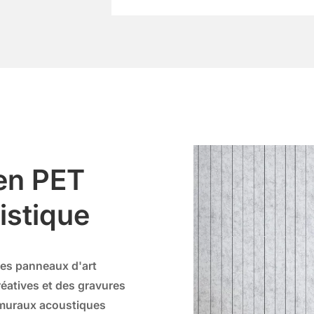
BP-16
BP-17
BP-21
BP-22
BP-26
BP-27
en PET
istique
BP-31
BP-32
les panneaux d'art
éatives et des gravures
BP-36
BP-37
 muraux acoustiques