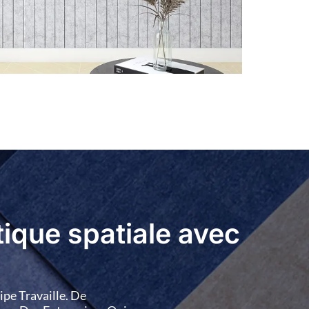
BP-43
BP-44
BP-45
BP-48
BP-49
BP-50
BP-53
BP-54
tique spatiale avec
pe Travaille. De