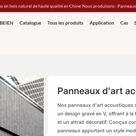
ux en bois naturel de haute qualité en Chine. Nous produisons : Panneau
 BEIEN
Catalogue
Tous les produits
Application
Cas
Panneaux d'art ac
Nos panneaux d'art acoustiques s
un design gravé en V, offrant à la
et un attrait décoratif. Conçus c
panneaux apportent un style moder