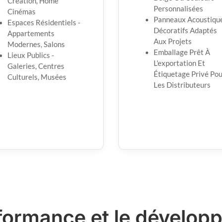
Création, Home
Personnalisées
Cinémas
Panneaux Acoustiqu
Espaces Résidentiels -
Décoratifs Adaptés
Appartements
Aux Projets
Modernes, Salons
Emballage Prêt À
Lieux Publics -
L'exportation Et
Galeries, Centres
Étiquetage Privé Po
Culturels, Musées
Les Distributeurs
formance et le dévelop