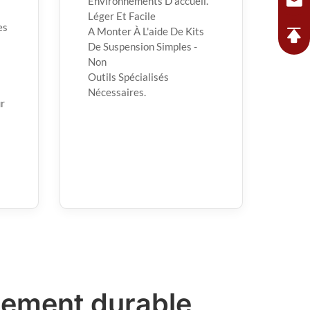
Environnements D'accueil.
Léger Et Facile
es
A Monter À L'aide De Kits
De Suspension Simples -
Non
Outils Spécialisés
Nécessaires.
ur
pement durable