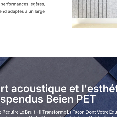
s performances légères,
rend adaptés à un large
BP-41
BP-42
BP-46
BP-47
BP-51
BP-52
rt acoustique et l'esthé
uspendus Beien PET
Réduire Le Bruit - Il Transforme La Façon Dont Votre Équi