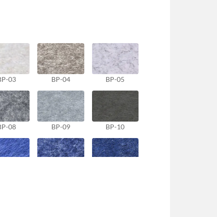
BP-03
BP-04
BP-05
BP-08
BP-09
BP-10
BP-13
BP-14
BP-15