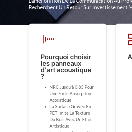
L'amélioration De La Communication Au Prof
Recherchent Un Retour Sur Investissement 
Pourquoi choisir
A
les panneaux
d'art acoustique
?
NRC Jusqu'à 0,85 Pour
Une Forte Absorption
Acoustique
La Surface Gravée En
PET Imite La Texture
Du Bois Avec Un Effet
Artistique