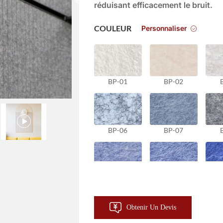
réduisant efficacement le bruit.
Personnaliser
COULEUR
BP-01
BP-02
BP-06
BP-07
BP-11
BP-12
Obtenir Un Devis