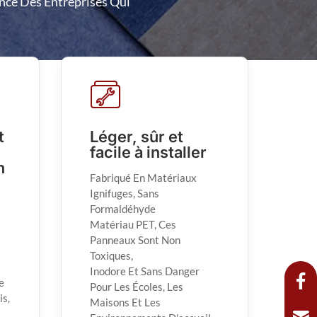
nce Des Entreprises Qui
t
Léger, sûr et
facile à installer
n
Fabriqué En Matériaux
Ignifuges, Sans
Formaldéhyde
Matériau PET, Ces
Panneaux Sont Non
Toxiques,
Inodore Et Sans Danger
e
Pour Les Écoles, Les
is,
Maisons Et Les