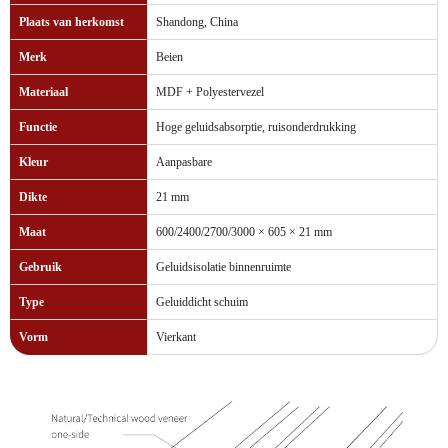
Plaats van herkomst
Shandong, China
Merk
Beien
Materiaal
MDF + Polyestervezel
Functie
Hoge geluidsabsorptie, ruisonderdrukking
Kleur
Aanpasbare
Dikte
21 mm
Maat
600/2400/2700/3000 × 605 × 21 mm
Gebruik
Geluidsisolatie binnenruimte
Type
Geluiddicht schuim
Vorm
Vierkant