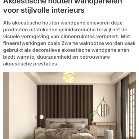
Akoestische houten wandpanelen
voor stijlvolle interieurs
Als
akoestische houten wandpanelen
leveren deze
producten uitstekende
geluidsreductie
terwijl het de
visuele vormgeving van binnenruimtes verbetert. Met
fineerafwerkingen zoals
Zwarte walnoot
ze worden vaak
gebruikt als
decoratieve akoestische wandpanelen
en
biedt warmte, duurzaamheid en betrouwbare
akoestische prestaties.