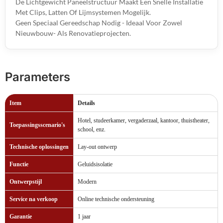
De Lichtgewicht Paneelstructuur Maakt Een Snelle Installatie
Met Clips, Latten Of Lijmsystemen Mogelijk.
Geen Speciaal Gereedschap Nodig - Ideaal Voor Zowel
Nieuwbouw- Als Renovatieprojecten.
Parameters
Item
Details
Hotel, studeerkamer, vergaderzaal, kantoor, thuistheater,
Toepassingsscenario's
school, enz.
Technische oplossingen
Lay-out ontwerp
Functie
Geluidsisolatie
Ontwerpstijl
Modern
Service na verkoop
Online technische ondersteuning
Garantie
1 jaar