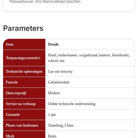
Nieuwbouw- Als Renovatieprojecten.
Parameters
Item
Details
Hotel, studeerkamer, vergaderzaal, kantoor, thuistheater,
Toepassingsscenario's
school, enz.
Technische oplossingen
Lay-out ontwerp
Functie
Geluidsisolatie
Ontwerpstijl
Modern
Service na verkoop
Online technische ondersteuning
Garantie
1 jaar
Plaats van herkomst
Shandong, China
Merk
Beien