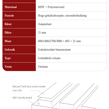
Materiaal
MDF + Polyestervezel
Functie
Hoge geluidsabsorptie, ruisonderdrukking
Kleur
Aanpasbare
Dikte
21 mm
Maat
600/2400/2700/3000 × 605 × 21 mm
Gebruik
Geluidsisolatie binnenruimte
Type
Geluiddicht schuim
Vorm
Vierkant