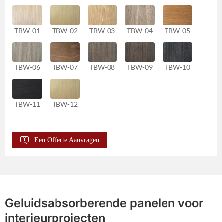
TBW-01
TBW-02
TBW-03
TBW-04
TBW-05
TBW-06
TBW-07
TBW-08
TBW-09
TBW-10
TBW-11
TBW-12
Een Offerte Aanvragen
Geluidsabsorberende panelen voor
interieurprojecten