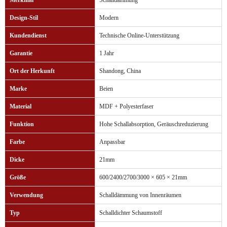
Merkmal
Schalldämmung
Design-Stil
Modern
Kundendienst
Technische Online-Unterstützung
Garantie
1 Jahr
Ort der Herkunft
Shandong, China
Marke
Beien
Material
MDF + Polyesterfaser
Funktion
Hohe Schallabsorption, Geräuschreduzierung
Farbe
Anpassbar
Dicke
21mm
Größe
600/2400/2700/3000 × 605 × 21mm
Verwendung
Schalldämmung von Innenräumen
Typ
Schalldichter Schaumstoff