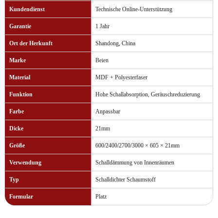
Kundendienst
Technische Online-Unterstützung
Garantie
1 Jahr
Ort der Herkunft
Shandong, China
Marke
Beien
Material
MDF + Polyesterfaser
Funktion
Hohe Schallabsorption, Geräuschreduzierung
Farbe
Anpassbar
Dicke
21mm
Größe
600/2400/2700/3000 × 605 × 21mm
Verwendung
Schalldämmung von Innenräumen
Typ
Schalldichter Schaumstoff
Formular
Platz