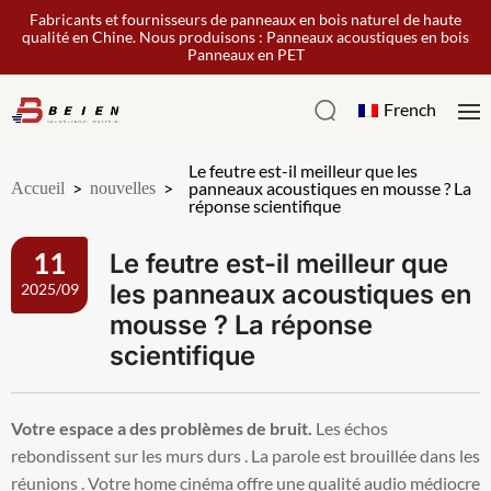
Fabricants et fournisseurs de panneaux en bois naturel de haute
qualité en Chine. Nous produisons : Panneaux acoustiques en bois
Panneaux en PET
French
Le feutre est-il meilleur que les
Accueil
>
nouvelles
>
panneaux acoustiques en mousse ? La
réponse scientifique
Le feutre est-il meilleur que
11
les panneaux acoustiques en
2025/09
mousse ? La réponse
scientifique
Votre espace a des problèmes de bruit.
Les échos
rebondissent sur les murs durs . La parole est brouillée dans les
réunions . Votre home cinéma offre une qualité audio médiocre