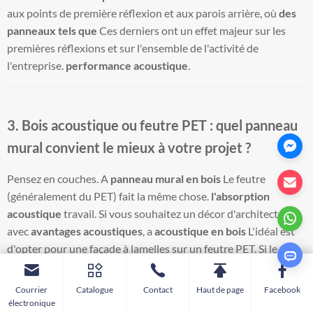
aux points de première réflexion et aux parois arrière, où
des
panneaux tels que
Ces derniers ont un effet majeur sur les
premières réflexions et sur l'ensemble de l'activité de
l'entreprise.
performance acoustique
.
3. Bois acoustique ou feutre PET : quel panneau
mural convient le mieux à votre projet ?
Pensez en couches. A
panneau mural en bois
Le feutre
(généralement du PET) fait la même chose.
l'absorption
acoustique
travail. Si vous souhaitez un décor d'architecte
avec
avantages acoustiques
, a
acoustique en bois
L'idéal est
d'opter pour une façade à lamelles sur un feutre PET. Si le
budget est serré ou si l'espace nécessite une absorption
maximale par dollar, des lamelles plus épaisses peuvent être
Courrier
Catalogue
Contact
Haut de page
Facebook
utilisées.
PET
Les feuilles ou les tuiles peuvent offrir une plus
électronique