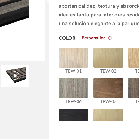
aportan calidez, textura y absorc
ideales tanto para interiores res
una solución elegante a la par que
Personalice
COLOR
TBW-01
TBW-02
T
TBW-06
TBW-07
T
TBW-11
TBW-12