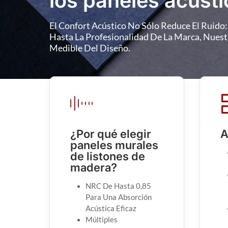
El Confort Acústico No Sólo Reduce El Ruido
Hasta La Profesionalidad De La Marca, Nues
Medible Del Diseño.
¿Por qué elegir
A
paneles murales
de listones de
madera?
NRC De Hasta 0,85
Para Una Absorción
Acústica Eficaz
Múltiples