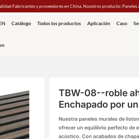
calidad Fabricantes y proveedores en China. Nosotros producto: Paneles
IEN
Catálogo
Todos los productos
Aplicación
Caso
Se
on
TBW-08--roble a
Enchapado por un
Nuestra
paneles murales de listo
ofrecer un equilibrio perfecto de
e
acústico
. Con acabados de chap