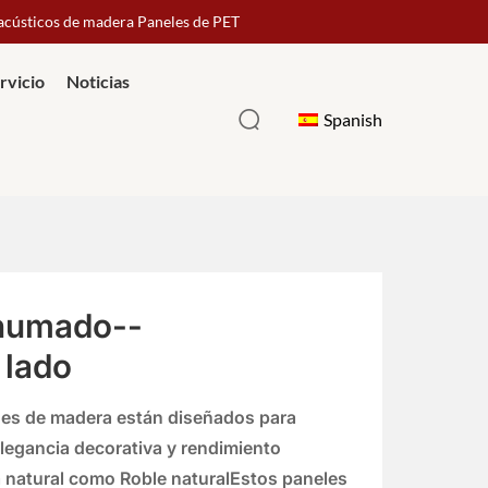
 acústicos de madera Paneles de PET
rvicio
Noticias
Spanish
humado--
 lado
nes de madera
están diseñados para
legancia decorativa
y
rendimiento
a natural como
Roble natural
Estos paneles