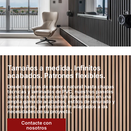
Tamaños a medida. Infinitos
acabados. Patrones flexibles.
Desde texturas de madera natural hasta chapas
técnicas y laminados de PVC, nuestros paneles
acústicos de madera están disponibles en una
amplia gama de acabados, estilos de ranurado y
dimensiones, perfectamente adaptados a las
necesidades de su proyecto.
Contacte con
nosotros