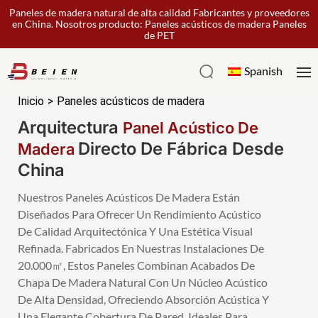
Paneles de madera natural de alta calidad Fabricantes y proveedores
en China. Nosotros producto: Paneles acústicos de madera Paneles
de PET
Spanish
Inicio
>
Paneles acústicos de madera
Arquitectura
Panel Acústico De
Directo De Fábrica Desde
Madera
China
Nuestros Paneles Acústicos De Madera Están
Diseñados Para Ofrecer Un Rendimiento Acústico
De Calidad Arquitectónica Y Una Estética Visual
Refinada. Fabricados En Nuestras Instalaciones De
20.000㎡, Estos Paneles Combinan Acabados De
Chapa De Madera Natural Con Un Núcleo Acústico
De Alta Densidad, Ofreciendo Absorción Acústica Y
Una Elegante Cobertura De Pared. Ideales Para