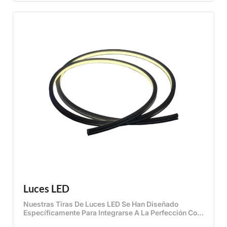
Estanterías De Acero Al Carbono Ofrecen Un Práctico
Espacio De Almacenamiento Para Libros, Objetos De
Decoración O Artículos De Uso Diario, Sin
Comprometer La Estética De La Pared.
Luces LED
Nuestras Tiras De Luces LED Se Han Diseñado
Específicamente Para Integrarse A La Perfección Con
Paneles Acústicos, Ofreciendo Una Iluminación