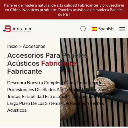
Paneles de madera natural de alta calidad Fabricantes y proveedores
en China. Nosotros producto: Paneles acústicos de madera Paneles
de PET
Spanish
Inicio
>
Accesorios
Accesorios Para Paneles
Acústicos
Fabricante
Fabricante
Descubra Nuestra Completa Gama De Accesorios
Profesionales Diseñados Para Una Instalación Sin
Juntas, Estabilidad Estructural Y Durabilidad A
Largo Plazo De Los Sistemas De Paredes Y Techos
Acústicos.