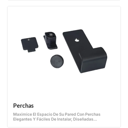
Ambiental Con Estilo Sin Esfuerzo. Con Un Cuerpo De
Silicona Flexible Y Un Acabado Negro Mate, Se
Integran Perfectamente En Las Ranuras Y Mejoran
Tanto La Funcionalidad Como La Estética.
Perchas
Maximice El Espacio De Su Pared Con Perchas
Elegantes Y Fáciles De Instalar, Diseñadas
Exclusivamente Para Akupanels. Disponibles En