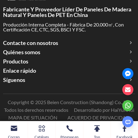
Fabricante Y Proveedor Líder De Paneles De Madera
Natural Y Paneles De PET En China
Producción Interna Completa - Fábrica De 20.000㎡, Con
Certificación CE, CTC, SGS, BSCI Y FSC.
Contacte con nosotros
Quiénes somos
Productos
Enlace rápido
Síguenos
Copyright © 2025 Beien Construction (Shandong) Co., Ltd
Todos los derechos reservados
Desarrollado por HaiYunHui
MAPA DE SITUACIÓN
ACUERDO DE PRIVACIDAD
Correo
Catálogo
Póngase en
Top
Facebook