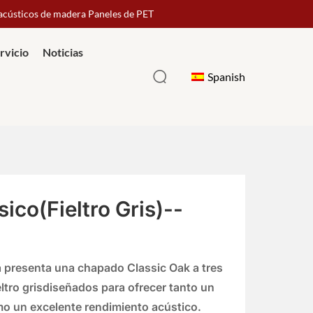
 acústicos de madera Paneles de PET
rvicio
Noticias
Spanish
ico(Fieltro Gris)--
a
presenta una
chapado Classic Oak a tres
ltro gris
diseñados para ofrecer tanto un
o un excelente rendimiento acústico.