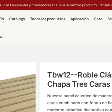
calidad Fabricantes y proveedores en China. Nosotros producto: Paneles
IEN
Catálogo
Todos los productos
Aplicación
Caso
Se
on
Tbw12--Roble Clás
Chapa Tres Caras
Nuestra
panel acústico de mader
caras
combinado con
fondo de fie
moderno atractivo decorativo com