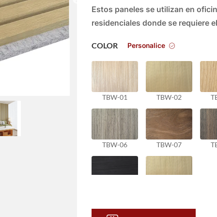
Estos paneles se utilizan en oficin
residenciales donde se requiere el
Personalice
COLOR
TBW-01
TBW-02
T
TBW-06
TBW-07
T
TBW-11
TBW-12