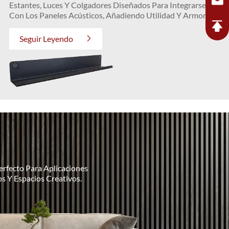
Estantes, Luces Y Colgadores Diseñados Para Integrarse
Con Los Paneles Acústicos, Añadiendo Utilidad Y Armonía
Visual.
Seguir Leyendo
erfecto Para Aplicaciones
s Y Espacios Creativos.