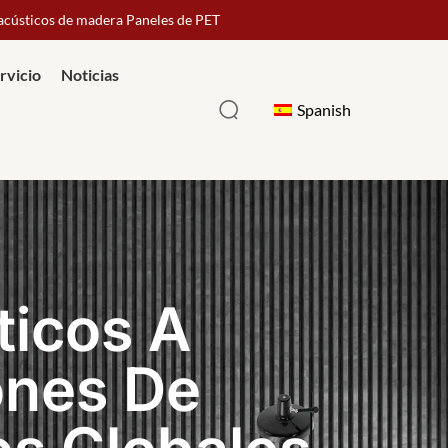
 acústicos de madera Paneles de PET
rvicio
Noticias
Spanish
ticos A
cción Interna D
Clien
ones De
a Una Calidad Y
En Su
os Globales
bles Para Sus Pr
Efica