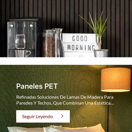
Paneles PET
Refinadas Soluciones De Lamas De Madera Para
Paredes Y Techos, Que Combinan Una Estética
Elegante Con Prestaciones Acústicas. Ideales Para
Interiores Comerciales Y Espacios Premium.
Seguir Leyendo