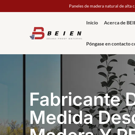
Paneles de madera natural de alta 
Inicio
Acerca de BE
Póngase en contacto c
s De 20 Países 
Fabricante 
dad De Entrega 
Medida Des
strada En Todo
Madera Y PE