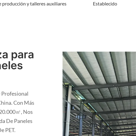
 producción y talleres auxiliares
Establecido
za para
neles
e Profesional
China. Con Más
 20.000㎡, Nos
ada De Paneles
De PET.