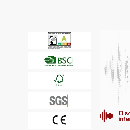
El s
infe