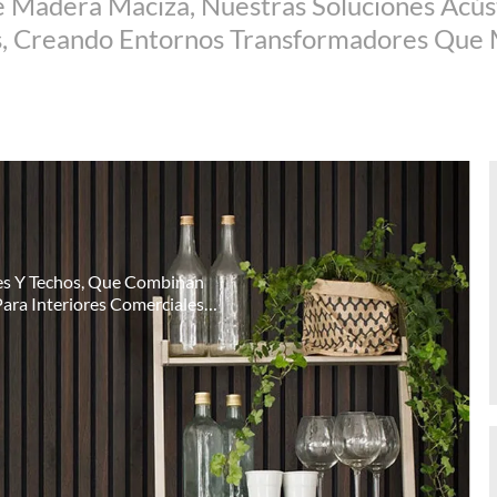
 Madera Maciza, Nuestras Soluciones Acúst
s, Creando Entornos Transformadores Que M
es Y Techos, Que Combinan
Para Interiores Comerciales Y