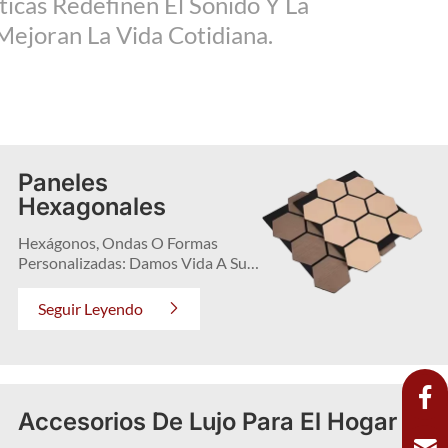
icas Redefinen El Sonido Y La
ejoran La Vida Cotidiana.
Paneles
Hexagonales
Hexágonos, Ondas O Formas
Personalizadas: Damos Vida A Sus
Ideas De Diseño Al Tiempo Que
Garantizamos La Funcionalidad
Seguir Leyendo
Acústica.
Accesorios De Lujo Para El Hogar