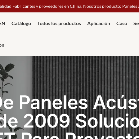
calidad Fabricantes y proveedores en China. Nosotros producto: Paneles
IEN
Catálogo
Todos los productos
Aplicación
Caso
Se
on
Confían
De Paneles Acús
La Produ
Y En Su
de 2009 Soluci
Garantiz
 Momento
T Para Proyect
Iniguala