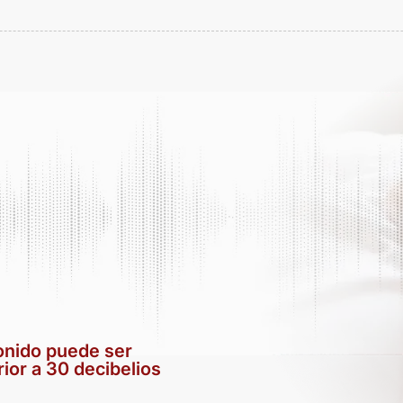
onido puede ser
rior a 30 decibelios