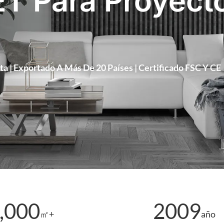
Directo De Fábrica | Consistente 
ión OEM Y ODM
ta | Exportado A Más De 20 Países | Certificado FSC Y CE
,000
2009
㎡+
año