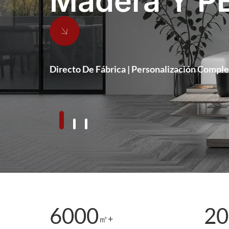
os | Confianza | Asistencia Técnica 24/7 | Personalizac
Directo De Fábrica | Personalización Comple
6000
20
㎡+