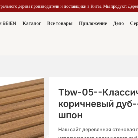
урального дерева производители и поставщики в Китае. Мы продукт: Дере
и BEIEN
Каталог
Все товары
Приложение
Дело
Се
Tbw-05--Класси
коричневый дуб-
шпон
Наш сайт
деревянная стеновая 
классического коричневого дуб