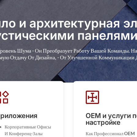
ло и архитектурная эл
стическими панелями
ровень Шума - Он Преобразует Работу Вашей Команды. 
мую Отдачу От Дизайна, - От Улучшенной Коммуникации
риложения
OEM и услуги п
настройке
Корпоративные Офисы
И Конференц-Залы
Как Профессионал
OEM