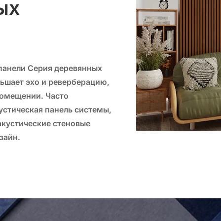
ых
панели
Серия деревянных
ньшает эхо и реверберацию,
помещении. Часто
устическая панель
системы,
акустические стеновые
зайн.