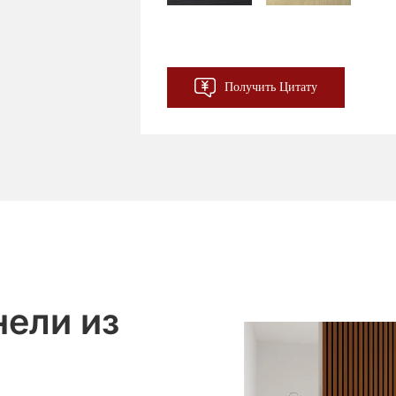
TBW-11
TBW-12
Получить Цитату
нели из