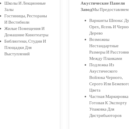
Школы И Лекционные
Акустические Панели
Залы
Завод
Мы Предоставляем
Гостиницы, Рестораны
Варианты Шпона: Ду
И Вестибюли
Орех, Ясень И Черно
Жилые Помещения И
Дерево
Домашние Кинотеатры
Возможны
Библиотеки, Студии И
Нестандартные
Площадки Для
Размеры И Расстоян
Выступлений
Между Планками
Подложка Из
Акустического
Войлока Черного,
Серого Или Бежевог
Цвета
Частная Маркировка
Готовая К Экспорту
Упаковка Для
Дистрибьюторов