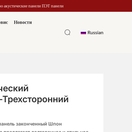
во акустические панели ПЭТ панели
рвис
Новости
Russian
ческий
-Трехсторонний
панель
законченный
Шпон
а
предлагает долговечное и стильное