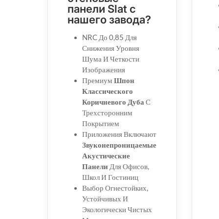
панели Slat с
нашего завода?
NRC До 0,85 Для
Снижения Уровня
Шума И Четкости
Изображения
Премиум
Шпон
Классического
Коричневого Дуба
С
Трехсторонним
Покрытием
Приложения Включают
Звуконепроницаемые
Акустические
Панели
Для Офисов,
Школ И Гостиниц
Выбор Огнестойких,
Устойчивых И
Экологически Чистых