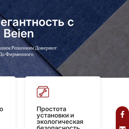
егантность с
 Beien
Нашим Решениям Доверяют
 До Фирменного
о
Простота
установки и
экологическая
безопасность