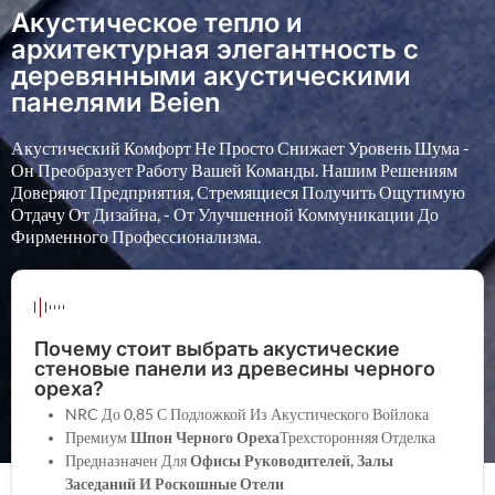
Акустическое тепло и
архитектурная элегантность с
деревянными акустическими
панелями Beien
Акустический Комфорт Не Просто Снижает Уровень Шума -
Он Преобразует Работу Вашей Команды. Нашим Решениям
Доверяют Предприятия, Стремящиеся Получить Ощутимую
Отдачу От Дизайна, - От Улучшенной Коммуникации До
Фирменного Профессионализма.
Почему стоит выбрать акустические
стеновые панели из древесины черного
ореха?
NRC До 0,85 С Подложкой Из Акустического Войлока
Премиум
Шпон Черного Ореха
Трехсторонняя Отделка
Предназначен Для
Офисы Руководителей, Залы
Заседаний И Роскошные Отели