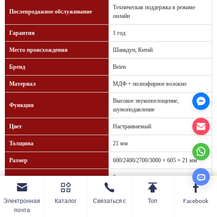
Техническая поддержка в режиме
Послепродажное обслуживание
онлайн
Гарантия
1 год
Место происхождения
Шаньдун, Китай
Бренд
Beien
Материал
МДФ + полиэфирное волокно
Высокое звукопоглощение,
Функция
шумоподавление
Цвет
Настраиваемый
Толщина
21 мм
Размер
600/2400/2700/3000 × 605 × 21 мм
Звукоизоляция внутренних
Использование
помещений
Электронная
Каталог
Связаться с
Топ
Facebook
Тип
Звукоизоляционная пена
почта