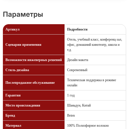
Параметры
Артикул
Подробности
Отель, учебный класс, конференц-зал,
Сценарии применения
офис, домашний кинотеатр, школа и
т.д.
Возможности инженерных решений
Дизайн макета
Стиль дизайна
Современный
Техническая поддержка в режиме
Послепродажное обслуживание
онлайн
Гарантия
1 год
Место происхождения
Шаньдун, Китай
Бренд
Beien
Материал
100% Полиэфирное волокно