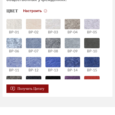
Настроить
ЦВЕТ
BP-01
BP-02
BP-03
BP-04
BP-05
BP-06
BP-07
BP-08
BP-09
BP-10
BP-11
BP-12
BP-13
BP-14
BP-15
Получить Цитату
BP-16
BP-17
BP-18
BP-19
BP-20
BP-21
BP-22
BP-23
BP-24
BP-25