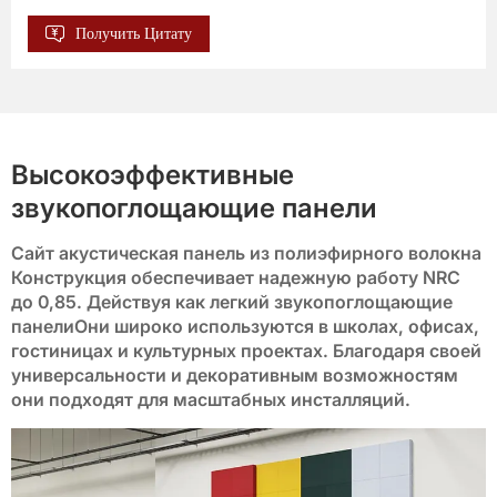
Получить Цитату
BP-16
BP-17
BP-18
BP-19
BP-20
BP-21
BP-22
BP-23
BP-24
BP-25
Высокоэффективные
звукопоглощающие панели
BP-26
BP-27
BP-28
BP-29
BP-30
Сайт
акустическая панель из полиэфирного волокна
Конструкция обеспечивает надежную работу NRC
BP-31
BP-32
BP-33
BP-34
BP-35
до 0,85. Действуя как легкий
звукопоглощающие
панели
Они широко используются в школах, офисах,
гостиницах и культурных проектах. Благодаря своей
BP-36
BP-37
BP-38
BP-39
BP-40
универсальности и декоративным возможностям
они подходят для масштабных инсталляций.
BP-41
BP-42
BP-43
BP-44
BP-45