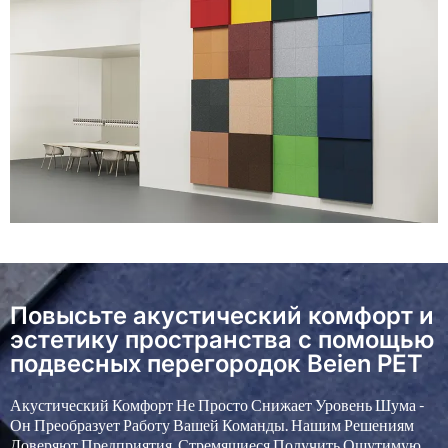
BP-46
BP-47
BP-48
BP-49
BP-50
BP-51
BP-52
BP-53
BP-54
Повысьте акустический комфорт и
эстетику пространства с помощью
подвесных перегородок Beien PET
Акустический Комфорт Не Просто Снижает Уровень Шума -
Он Преобразует Работу Вашей Команды. Нашим Решениям
Доверяют Предприятия, Стремящиеся Получить Ощутимую