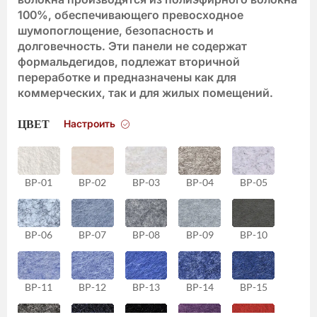
100%, обеспечивающего превосходное
шумопоглощение, безопасность и
долговечность. Эти панели не содержат
формальдегидов, подлежат вторичной
переработке и предназначены как для
коммерческих, так и для жилых помещений.
Настроить
ЦВЕТ
BP-01
BP-02
BP-03
BP-04
BP-05
BP-06
BP-07
BP-08
BP-09
BP-10
BP-11
BP-12
BP-13
BP-14
BP-15