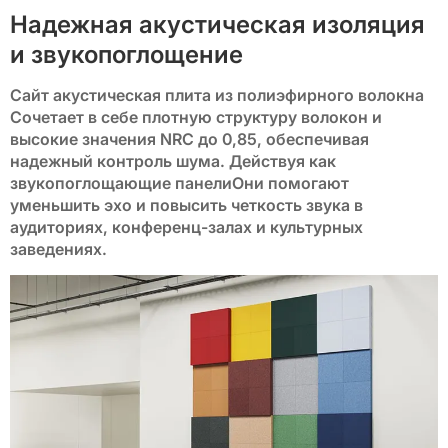
Надежная акустическая изоляция
и звукопоглощение
BP-26
BP-27
BP-28
BP-29
BP-30
Сайт
акустическая плита из полиэфирного волокна
Сочетает в себе плотную структуру волокон и
BP-31
BP-32
BP-33
BP-34
BP-35
высокие значения NRC до 0,85, обеспечивая
надежный контроль шума. Действуя как
звукопоглощающие панели
Они помогают
BP-36
BP-37
BP-38
BP-39
BP-40
уменьшить эхо и повысить четкость звука в
аудиториях, конференц-залах и культурных
заведениях.
BP-41
BP-42
BP-43
BP-44
BP-45
BP-46
BP-47
BP-48
BP-49
BP-50
BP-51
BP-52
BP-53
BP-54