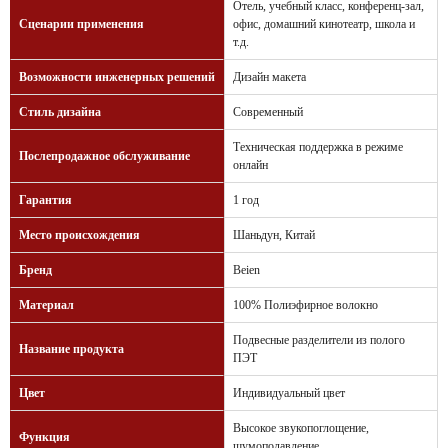
Отель, учебный класс, конференц-зал,
Сценарии применения
офис, домашний кинотеатр, школа и
т.д.
Возможности инженерных решений
Дизайн макета
Стиль дизайна
Современный
Техническая поддержка в режиме
Послепродажное обслуживание
онлайн
Гарантия
1 год
Место происхождения
Шаньдун, Китай
Бренд
Beien
Материал
100% Полиэфирное волокно
Подвесные разделители из полого
Название продукта
ПЭТ
Цвет
Индивидуальный цвет
Высокое звукопоглощение,
Функция
шумоподавление