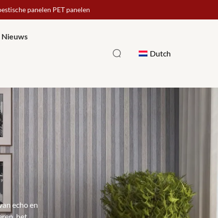
oestische panelen PET panelen
Nieuws
Dutch
 van echo en
ren, het