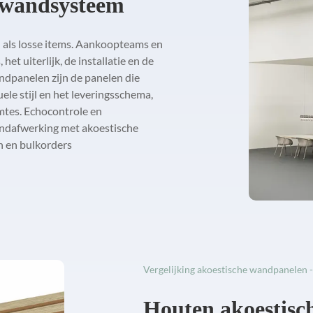
 "wandsysteem
 als losse items. Aankoopteams en
t uiterlijk, de installatie en de
ndpanelen zijn de panelen die
ele stijl en het leveringsschema,
imtes. Echocontrole en
ndafwerking met akoestische
n en bulkorders
Vergelijking akoestische wandpanelen -
Houten akoestisc