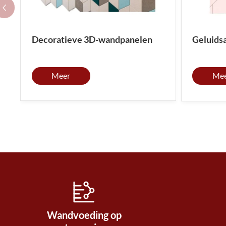
Decoratieve 3D-wandpanelen
Geluids
Meer
Me
Wandvoeding op