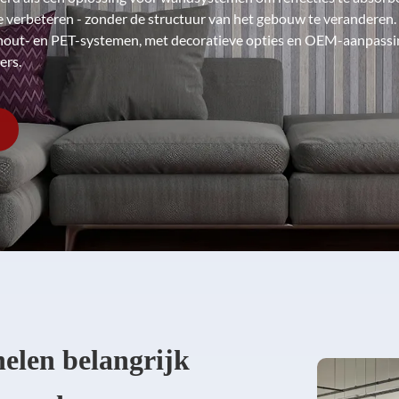
e verbeteren - zonder de structuur van het gebouw te veranderen.
n hout- en PET-systemen, met decoratieve opties en OEM-aanpass
ers.
elen belangrijk