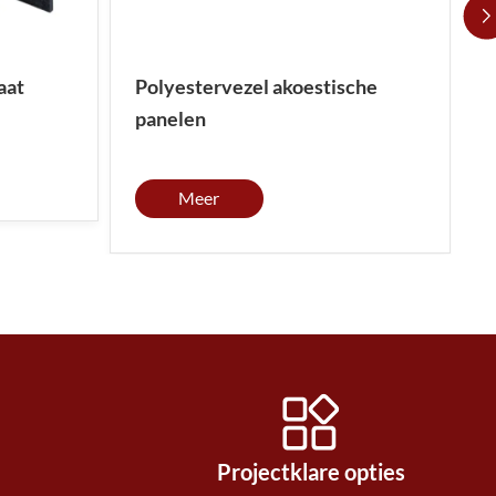
aat
Polyestervezel akoestische
panelen
Meer
Projectklare opties