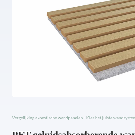
Vergelijking akoestische wandpanelen - Kies het juiste wandsyste
PET geluidsabsorberende wa