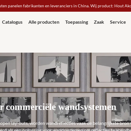
ten panelen fabrikanten en leveranciers in China. Wij product: Hout Ak
Catalogus
Alle producten
Toepassing
Zaak
Service
or commerciële wandsystemen
e open lay-outs, worden wandreflecties vaak de belangrijkste bron
rd als een oplossing voor wandsystemen om reflecties te absorbe