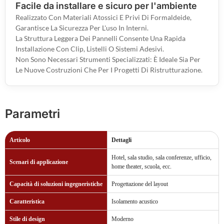
Facile da installare e sicuro per l'ambiente
Realizzato Con Materiali Atossici E Privi Di Formaldeide,
Garantisce La Sicurezza Per L'uso In Interni.
La Struttura Leggera Dei Pannelli Consente Una Rapida
Installazione Con Clip, Listelli O Sistemi Adesivi.
Non Sono Necessari Strumenti Specializzati: È Ideale Sia Per
Le Nuove Costruzioni Che Per I Progetti Di Ristrutturazione.
Parametri
Articolo
Dettagli
Hotel, sala studio, sala conferenze, ufficio,
Scenari di applicazione
home theater, scuola, ecc.
Capacità di soluzioni ingegneristiche
Progettazione del layout
Caratteristica
Isolamento acustico
Stile di design
Moderno