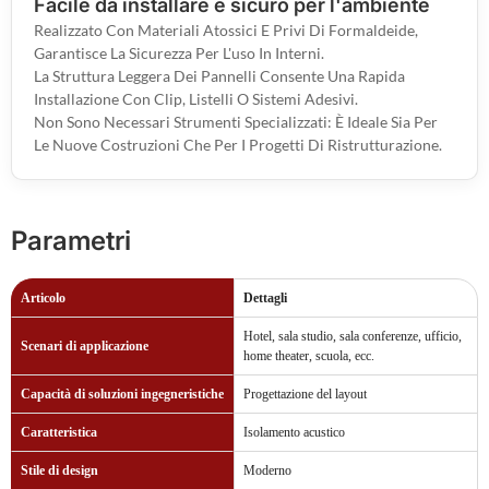
Facile da installare e sicuro per l'ambiente
Realizzato Con Materiali Atossici E Privi Di Formaldeide,
Garantisce La Sicurezza Per L'uso In Interni.
La Struttura Leggera Dei Pannelli Consente Una Rapida
Installazione Con Clip, Listelli O Sistemi Adesivi.
Non Sono Necessari Strumenti Specializzati: È Ideale Sia Per
Le Nuove Costruzioni Che Per I Progetti Di Ristrutturazione.
Parametri
Articolo
Dettagli
Hotel, sala studio, sala conferenze, ufficio,
Scenari di applicazione
home theater, scuola, ecc.
Capacità di soluzioni ingegneristiche
Progettazione del layout
Caratteristica
Isolamento acustico
Stile di design
Moderno