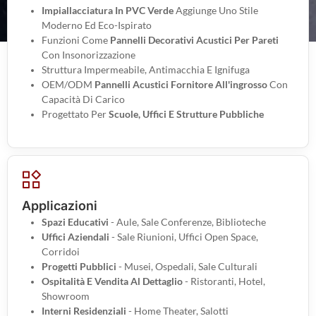
Impiallacciatura In PVC Verde
Aggiunge Uno Stile
Moderno Ed Eco-Ispirato
Funzioni Come
Pannelli Decorativi Acustici Per Pareti
Con Insonorizzazione
Struttura Impermeabile, Antimacchia E Ignifuga
OEM/ODM
Pannelli Acustici Fornitore All'ingrosso
Con
Capacità Di Carico
Progettato Per
Scuole, Uffici E Strutture Pubbliche
Applicazioni
Spazi Educativi
- Aule, Sale Conferenze, Biblioteche
Uffici Aziendali
- Sale Riunioni, Uffici Open Space,
Corridoi
Progetti Pubblici
- Musei, Ospedali, Sale Culturali
Ospitalità E Vendita Al Dettaglio
- Ristoranti, Hotel,
Showroom
Interni Residenziali
- Home Theater, Salotti