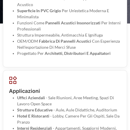
Acustico
Superficie In PVC Grigio
Per Un'estetica Moderna E
Minimalista
Funzioni Come
Pannelli Acustici Insonorizzati
Per Interni
Professionali
Struttura Impermeabile, Antimacchia E Ignifuga
OEM/ODM
Fabbrica Di Pannelli Acustici
Con Esperienza
Nell'esportazione Di Merci Sfuse
Progettato Per
Architetti, Distributori E Appaltatori
Applicazioni
Uffici Aziendali
- Sale Riunioni, Aree Meeting, Spazi Di
Lavoro Open Space
Strutture Educative
- Aule, Aule Didattiche, Auditorium
Hotel E Ristoranti
- Lobby, Camere Per Gli Ospiti, Sale Da
Pranzo
Interni Residenziali
- Appartamenti, Soggiorni Moderni,