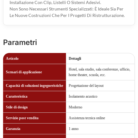
Installazione Con Clip, Listelli O Sistemi Adesivi.
Non Sono Necessari Strumenti Specializzati: È Ideale Sia Per
Le Nuove Costruzioni Che Per I Progetti Di Ristrutturazione.
Parametri
Articolo
Dettagli
Hotel, sala studio, sala conferenze, ufficio,
Scenari di applicazione
home theater, scuola, ecc.
Capacità di soluzioni ingegneristiche
Progettazione del layout
Caratteristica
Isolamento acustico
Stile di design
Moderno
Servizio post vendita
Assistenza tecnica online
Garanzia
1 anno