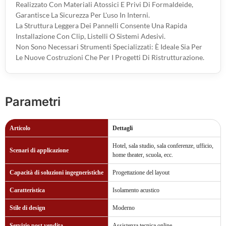
Realizzato Con Materiali Atossici E Privi Di Formaldeide,
Garantisce La Sicurezza Per L'uso In Interni.
La Struttura Leggera Dei Pannelli Consente Una Rapida
Installazione Con Clip, Listelli O Sistemi Adesivi.
Non Sono Necessari Strumenti Specializzati: È Ideale Sia Per
Le Nuove Costruzioni Che Per I Progetti Di Ristrutturazione.
Parametri
Articolo
Dettagli
Hotel, sala studio, sala conferenze, ufficio,
Scenari di applicazione
home theater, scuola, ecc.
Capacità di soluzioni ingegneristiche
Progettazione del layout
Caratteristica
Isolamento acustico
Stile di design
Moderno
Servizio post vendita
Assistenza tecnica online