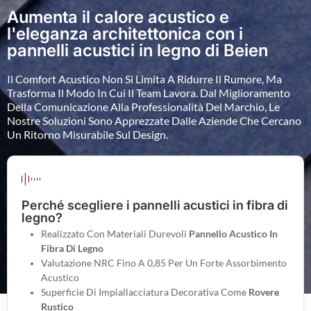
Aumenta il calore acustico e
l'eleganza architettonica con i
pannelli acustici in legno di Beien
Il Comfort Acustico Non Si Limita A Ridurre Il Rumore, Ma
Trasforma Il Modo In Cui Il Team Lavora. Dal Miglioramento
Della Comunicazione Alla Professionalità Del Marchio, Le
Nostre Soluzioni Sono Apprezzate Dalle Aziende Che Cercano
Un Ritorno Misurabile Sul Design.
Perché scegliere i pannelli acustici in fibra di
legno?
Realizzato Con Materiali Durevoli
Pannello Acustico In
Fibra Di Legno
Valutazione NRC Fino A 0,85 Per Un Forte Assorbimento
Acustico
Superficie Di Impiallacciatura Decorativa Come
Rovere
Rustico