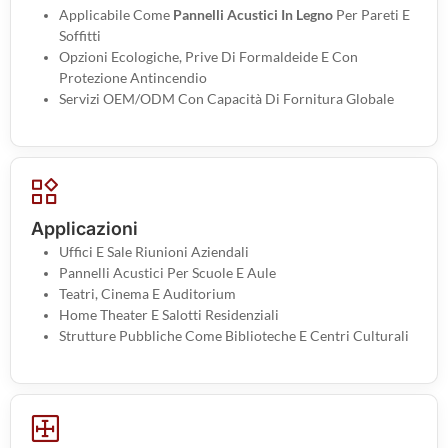
Applicabile Come
Pannelli Acustici In Legno
Per Pareti E
Soffitti
Opzioni Ecologiche, Prive Di Formaldeide E Con
Protezione Antincendio
Servizi OEM/ODM Con Capacità Di Fornitura Globale
Applicazioni
Uffici E Sale Riunioni Aziendali
Pannelli Acustici Per Scuole E Aule
Teatri, Cinema E Auditorium
Home Theater E Salotti Residenziali
Strutture Pubbliche Come Biblioteche E Centri Culturali