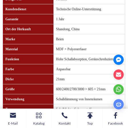
Kundendienst
Technische Online-Unterstützung
Garantie
1 Jahr
Ort der Herkunft
Shandong, China
Marke
Beien
Material
MDF + Polyesterfaser
Funktion
Hohe Schallabsorption, Geräuschreduzierung
Farbe
Anpassbar
Dicke
21mm
Größe
600/2400/2700/3000 × 605 × 21mm
Verwendung
Schalldämmung von Innenräumen
Typ
Schalldichter Schaumstoff
Formular
Platz
E-Mail
Katalog
Kontakt
Top
Facebook