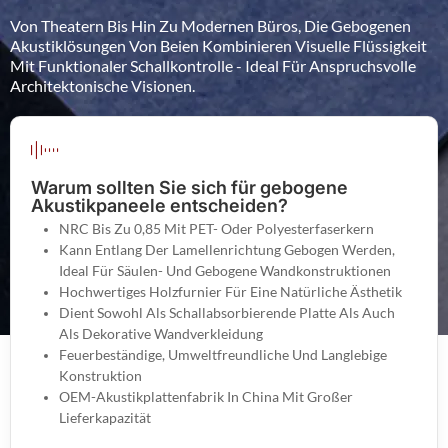
Von Theatern Bis Hin Zu Modernen Büros, Die Gebogenen
Akustiklösungen Von Beien Kombinieren Visuelle Flüssigkeit
Mit Funktionaler Schallkontrolle - Ideal Für Anspruchsvolle
Architektonische Visionen.
Warum sollten Sie sich für gebogene
Akustikpaneele entscheiden?
NRC Bis Zu 0,85 Mit PET- Oder Polyesterfaserkern
Kann Entlang Der Lamellenrichtung Gebogen Werden,
Ideal Für Säulen- Und Gebogene Wandkonstruktionen
Hochwertiges Holzfurnier Für Eine Natürliche Ästhetik
Dient Sowohl Als Schallabsorbierende Platte Als Auch
Als Dekorative Wandverkleidung
Feuerbeständige, Umweltfreundliche Und Langlebige
Konstruktion
OEM-Akustikplattenfabrik In China Mit Großer
Lieferkapazität