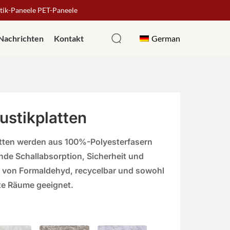
stik-Paneele PET-Paneele
German
Nachrichten
Kontakt
ustikplatten
atten werden aus 100%-Polyesterfasern
nde Schallabsorption, Sicherheit und
rei von Formaldehyd, recycelbar und sowohl
ate Räume geeignet.