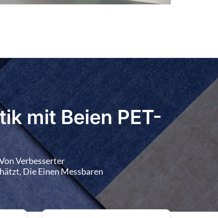
BP-48
BP-49
BP-50
BP-53
BP-54
ik mit Beien PET-
 Von Verbesserter
ätzt, Die Einen Messbaren