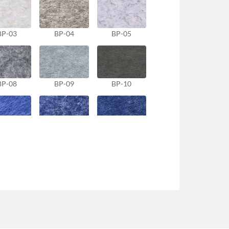
BP-03
BP-04
BP-05
BP-08
BP-09
BP-10
BP-13
BP-14
BP-15
BP-18
BP-19
BP-20