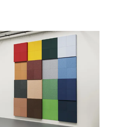
BP-23
BP-24
BP-25
BP-28
BP-29
BP-30
BP-33
BP-34
BP-35
BP-38
BP-39
BP-40
BP-43
BP-44
BP-45