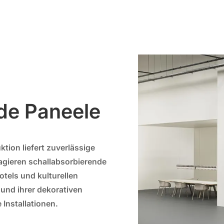
BP-21
BP-22
BP-26
BP-27
de Paneele
BP-31
BP-32
tion liefert zuverlässige
BP-36
BP-37
 agieren
schallabsorbierende
otels und kulturellen
t und ihrer dekorativen
 Installationen.
BP-41
BP-42