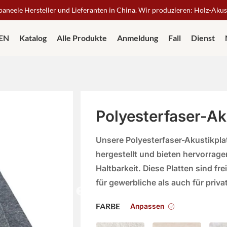
neele Hersteller und Lieferanten in China. Wir produzieren: Holz-Aku
IEN
Katalog
Alle Produkte
Anmeldung
Fall
Dienst
Polyesterfaser-Ak
Unsere Polyesterfaser-Akustikpl
hergestellt und bieten hervorrage
Haltbarkeit. Diese Platten sind f
für gewerbliche als auch für priv
Anpassen
FARBE