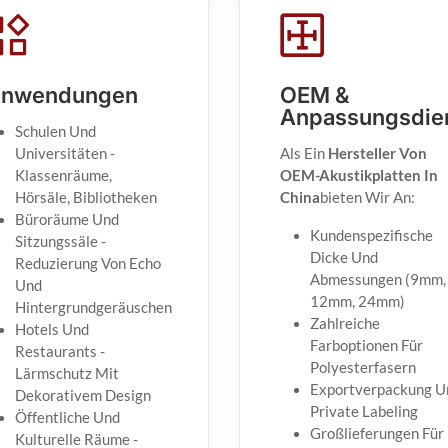
nwendungen
OEM &
Anpassungsdie
Schulen Und
Universitäten -
Als Ein
Hersteller Von
Klassenräume,
OEM-Akustikplatten In
Hörsäle, Bibliotheken
China
Bieten Wir An:
Büroräume Und
Kundenspezifische
Sitzungssäle -
Dicke Und
Reduzierung Von Echo
Abmessungen (9mm,
Und
12mm, 24mm)
Hintergrundgeräuschen
Zahlreiche
Hotels Und
Farboptionen Für
Restaurants -
Polyesterfasern
Lärmschutz Mit
Exportverpackung U
Dekorativem Design
Private Labeling
Öffentliche Und
Großlieferungen Für
Kulturelle Räume -