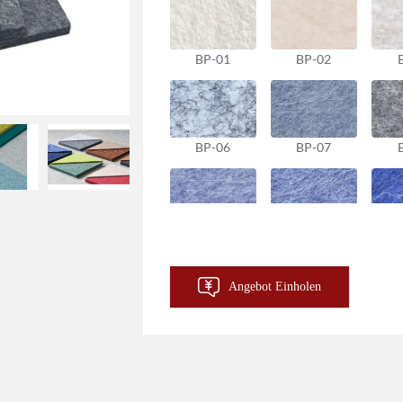
BP-01
BP-02
BP-06
BP-07
BP-11
BP-12
Angebot Einholen
BP-16
BP-17