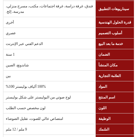
فندق، غرفة دراسة، غرفة اجتماعات، مكتب، مسرح منزلي،
سيناريوهات التطبيق
مدرسة، إلخ.
قدرة الحلول الهندسية
أخرى
أسلوب التصميم
عصري
خدمة ما بعد البيع
الدعم الفني عبر الإنترنت
الضمان
1 سنة
مكان المنشأ
شاندونغ، الصين
العلامة التجارية
بين
المواد
100% ألياف بوليستر 100%
اسم المنتج
لوح صوتي من البوليستر على شكل بوليستر
اللون
لون مخصص حسب الطلب
الوظيفة
امتصاص عالي للصوت، تقليل الضوضاء
السُمك
9 ملم / 12 ملم