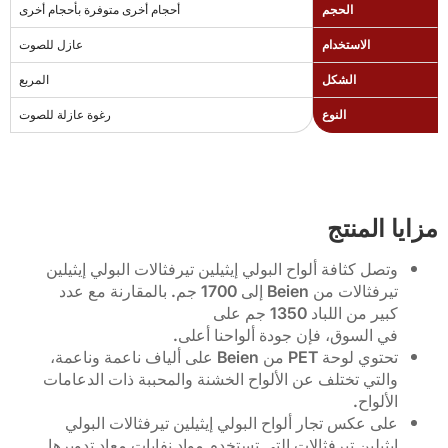
الحجم
أحجام أخرى متوفرة بأحجام أخرى
الاستخدام
عازل للصوت
الشكل
المربع
النوع
رغوة عازلة للصوت
مزايا المنتج
وتصل كثافة ألواح البولي إيثيلين تيرفثالات البولي إيثيلين
تيرفثالات من Beien إلى 1700 جم. بالمقارنة مع عدد
كبير من اللباد 1350 جم على
في السوق، فإن جودة ألواحنا أعلى.
تحتوي لوحة PET من Beien على ألياف ناعمة وناعمة،
والتي تختلف عن الألواح الخشنة والمحببة ذات الدعامات
الألواح.
على عكس تجار ألواح البولي إيثيلين تيرفثالات البولي
إيثيلين تيرفثالات التي تستخدم مواد نفايات معاد تدويرها