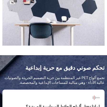
BP-50
BP-49
BP-48
BP-47
BP-46
BP-54
BP-53
BP-52
BP-51
تحكم صوتي دقيق مع حرية إبداعية
تجمع ألواح PET غير المنتظمة بين حرية التصميم الجريئة والصوتيات
عالية الأداء - وهي مثالية للمساحات الإبداعية والمخصصة.
لماذا تختار ألواح الحائط السداسية الصوتية؟