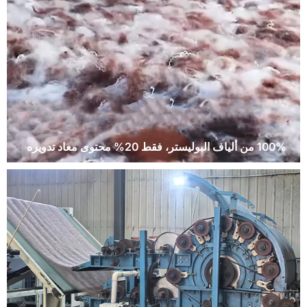
100% من ألياف البوليستر، فقط 20% محتوى معاد تدويره