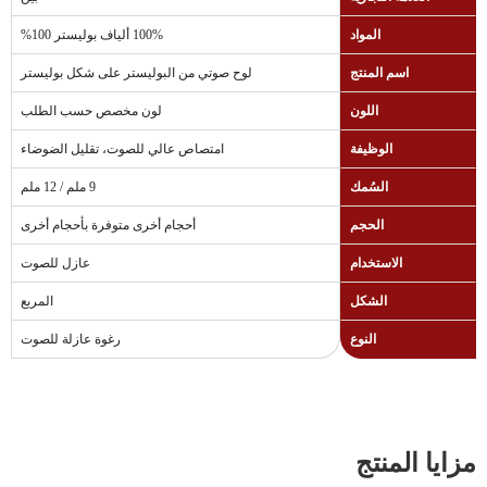
المواد
100% ألياف بوليستر 100%
اسم المنتج
لوح صوتي من البوليستر على شكل بوليستر
اللون
لون مخصص حسب الطلب
الوظيفة
امتصاص عالي للصوت، تقليل الضوضاء
السُمك
9 ملم / 12 ملم
الحجم
أحجام أخرى متوفرة بأحجام أخرى
الاستخدام
عازل للصوت
الشكل
المربع
النوع
رغوة عازلة للصوت
مزايا المنتج