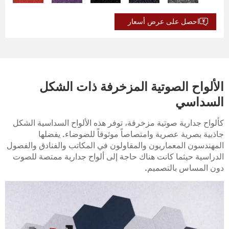
احصل على عرض أسعار
BP-20
BP-19
BP-18
BP-17
BP-16
BP-25
BP-24
BP-23
BP-22
BP-21
الألواح الصوتية المزخرفة ذات الشكل
السداسي
BP-30
BP-29
BP-28
BP-27
BP-26
كألواح جدارية صوتية مزخرفة، توفر هذه الألواح السداسية الشكل
جاذبية بصرية عصرية وامتصاصاً موثوقاً للضوضاء. يفضلها
BP-35
BP-34
BP-33
BP-32
BP-31
المهندسون المعماريون والمقاولون في المكاتب والفنادق والفصول
الدراسية حيثما كانت هناك حاجة إلى ألواح جدارية ممتصة للصوت
دون المساس بالتصميم.
BP-40
BP-39
BP-38
BP-37
BP-36
BP-45
BP-44
BP-43
BP-42
BP-41