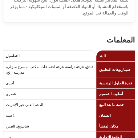
لتلبية المعايير البيئية الدولية. هيكل خفيف الوزن يتيح سهولة التركيب
باستخدام المشابك أو المواد اللاصقة أو المثبتات الميكانيكية - مما يوفر
الوقت والعمالة في الموقع.
المعلمات
البند
التفاصيل
فندق، غرفة دراسة، غرفة اجتماعات، مكتب، مسرح منزلي،
سيناريوهات التطبيق
مدرسة، إلخ.
قدرة الحلول الهندسية
أخرى
أسلوب التصميم
عصري
خدمة ما بعد البيع
الدعم الفني عبر الإنترنت
الضمان
1 سنة
مكان المنشأ
شاندونغ، الصين
العلامة التجارية
بين