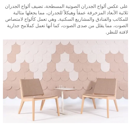
BP-30
BP-29
BP-28
BP-27
BP-26
على عكس ألواح الجدران الصوتية المسطحة، تضيف ألواح الجدران
ثلاثية الأبعاد المزخرفة عمقاً وهيكلاً للجدران، مما يجعلها مثالية
للمكاتب والفنادق والمشاريع السكنية. وهي تعمل كألواح لامتصاص
BP-35
BP-34
BP-33
BP-32
BP-31
الصوت، مما يقلل من صدى الصوت، كما أنها تعمل كملامح جدارية
لافتة للنظر.
BP-40
BP-39
BP-38
BP-37
BP-36
BP-45
BP-44
BP-43
BP-42
BP-41
BP-50
BP-49
BP-48
BP-47
BP-46
BP-54
BP-53
BP-52
BP-51