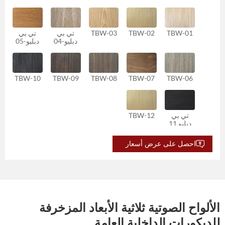
TBW-01
TBW-02
TBW-03
تي بي
تي بي
دبليو-04
دبليو-05
TBW-10
TBW-09
TBW-08
TBW-07
TBW-06
تي بي
TBW-12
دبليو 11
احصل على عرض أسعار
الألواح الصوتية ثلاثية الأبعاد المزخرفة
للديكورات الداخلية العامة