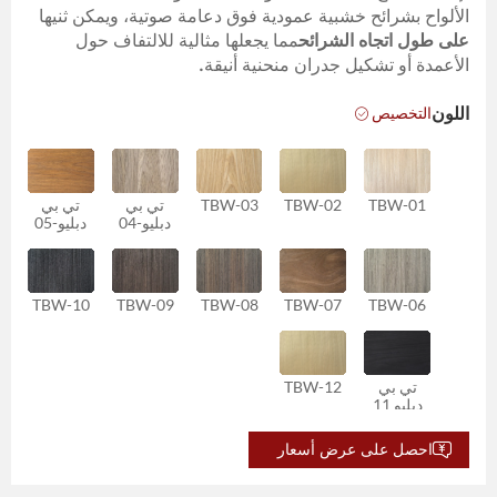
الألواح بشرائح خشبية عمودية فوق دعامة صوتية، ويمكن ثنيها
على طول اتجاه الشرائح
مما يجعلها مثالية للالتفاف حول
الأعمدة أو تشكيل جدران منحنية أنيقة.
التخصيص
اللون
TBW-01
TBW-02
TBW-03
تي بي
تي بي
دبليو-04
دبليو-05
TBW-10
TBW-09
TBW-08
TBW-07
TBW-06
تي بي
TBW-12
دبليو 11
احصل على عرض أسعار