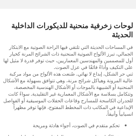
لوحات زخرفية منحنية للديكورات الداخلية
الحديثة
في المساحات الحديثة التي تلتقي فيها الراحة الصوتية مع الابتكار
الجمالي، تبرز الألواح الصوتية المنحنية ذات الشرائح المرنة كخيار
أول للمصممين والمهندسين المعماريين، حيث توفر قدرة لا مثيل لها
على التكيف وأداءً فائقًا في عزل الصوت.
ثني حر الشكل، إبداع لا نهائي. صُنعت هذه الألواح من مواد مركبة
عالية المرونة وهياكل شرائح مرنة، وهي تتوافق بسهولة مع الأشكال
المنحنية أو الشبيهة بالموجات أو الأشكال الهندسية المخصصة،
وتتكامل بسلاسة مع الأشكال المعمارية غير التقليدية. سواءً كانت
للجدران الكاسحة للمسارح وقاعات الحفلات الموسيقية أو الفواصل
الإبداعية في المكاتب ذات المخطط المفتوح، فإنها توفر مظهراً
انسيابياً وأنيقاً.
تحكم متقدم في الصوت، أجواء هادئة ومريحة