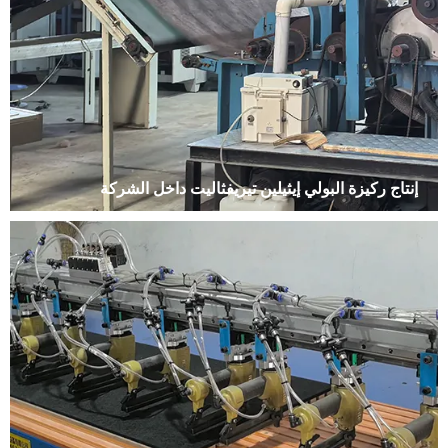
إنتاج ركيزة البولي إيثيلين تيريفثاليت داخل الشركة