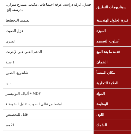
فندق، غرفة دراسة، غرفة اجتماعات، مكتب، مسرح منزلي،
سيناريوهات التطبيق
مدرسة، إلخ.
قدرة الحلول الهندسية
تصميم التخطيط
الميزة
عزل الصوت
أسلوب التصميم
عصري
خدمة ما بعد البيع
الدعم الفني عبر الإنترنت
الضمان
1 سنة
مكان المنشأ
شاندونغ، الصين
العلامة التجارية
بين
المواد
MDF + ألياف البوليستر
الوظيفة
امتصاص عالي للصوت، تقليل الضوضاء
اللون
قابل للتخصيص
السُمك
21 مم