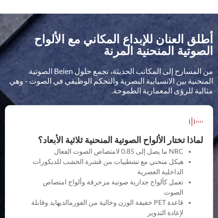
أطلق العنان للإبداع المكاني مع الألواح
الصوتية المنحنية المرنة
من المسارح إلى المكاتب الحديثة، تجمع حلول Beien الصوتية
المنحنية بين الانسيابية البصرية والتحكم الوظيفي في الصوت - وهي
مثالية للرؤى المعمارية الطموحة.
لماذا تختار الألواح الصوتية المنحنية ثلاثية الأبعاد؟
NRC ما يصل إلى 0.85 لامتصاص الصوت الفعال
هيكل منحني مع تشطيبات من قشرة الخشب للديكورات
الداخلية العصرية
تعمل كألواح جدارية صوتية مزخرفة وألواح امتصاص
الصوت
قاعدة PET خفيفة الوزن وخالية من الفورمالديهايد وقابلة
لإعادة التدوير