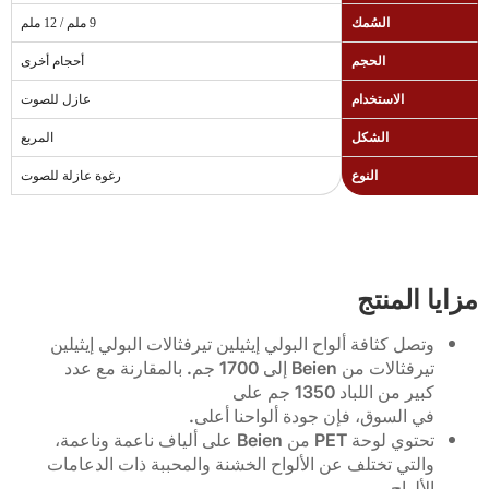
السُمك
9 ملم / 12 ملم
الحجم
أحجام أخرى
الاستخدام
عازل للصوت
الشكل
المربع
النوع
رغوة عازلة للصوت
مزايا المنتج
وتصل كثافة ألواح البولي إيثيلين تيرفثالات البولي إيثيلين
تيرفثالات من Beien إلى 1700 جم. بالمقارنة مع عدد
كبير من اللباد 1350 جم على
في السوق، فإن جودة ألواحنا أعلى.
تحتوي لوحة PET من Beien على ألياف ناعمة وناعمة،
والتي تختلف عن الألواح الخشنة والمحببة ذات الدعامات
الألواح.