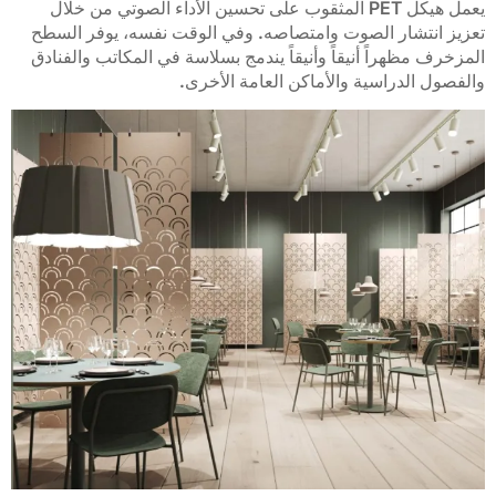
يعمل هيكل PET المثقوب على تحسين الأداء الصوتي من خلال
تعزيز انتشار الصوت وامتصاصه. وفي الوقت نفسه، يوفر السطح
BP-35
BP-34
BP-33
BP-32
BP-31
المزخرف مظهراً أنيقاً وأنيقاً يندمج بسلاسة في المكاتب والفنادق
والفصول الدراسية والأماكن العامة الأخرى.
BP-40
BP-39
BP-38
BP-37
BP-36
BP-45
BP-44
BP-43
BP-42
BP-41
BP-50
BP-49
BP-48
BP-47
BP-46
BP-54
BP-53
BP-52
BP-51