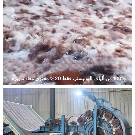
100% من ألياف البوليستر، فقط 20% محتوى معاد تدويره