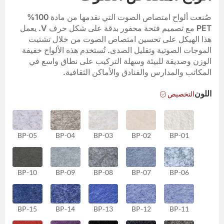
صُنعت ألواح امتصاص الصوت التي نقدمها من مادة 100%
PET مع تصميم فتحة محفور بدقة على شكل حرف V. يعمل
هذا الهيكل على تحسين امتصاص الصوت من خلال تشتيت
الموجات الصوتية وتقليل الصدى. تُستخدم هذه الألواح خفيفة
الوزن وصديقة للبيئة وسهلة التركيب على نطاق واسع في
المكاتب والمدارس والفنادق والأماكن الثقافية.
التخصيص
اللون
BP-05
BP-04
BP-03
BP-02
BP-01
BP-10
BP-09
BP-08
BP-07
BP-06
BP-15
BP-14
BP-13
BP-12
BP-11