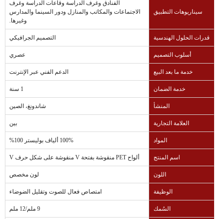
الفنادق وغرف الدراسة وقاعات الدراسة وغرف
سيناريوهات التطبيق
الاجتماعات والمكاتب والمنازل ودور السينما والمدارس
وغيرها.
قدرات الحلول الهندسية
التصميم الجرافيكي
أسلوب التصميم
عصري
خدمة ما بعد البيع
الدعم الفني عبر الإنترنت
خدمة الضمان
1 سنة
المنشأ
شاندونغ، الصين
العلامة التجارية
بين
المواد
100% ألياف بوليستر 100%
اسم المنتج
ألواح PET منقوشة بفتحة V منقوشة على شكل حرف V
اللون
لون مخصص
الوظيفة
امتصاص فعال للصوت وتقليل الضوضاء
السُمك
9 ملم/12 ملم