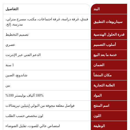
البند
التفاصيل
فندق، غرفة دراسة، غرفة اجتماعات، مكتب، مسرح منزلي،
سيناريوهات التطبيق
مدرسة، إلخ.
قدرة الحلول الهندسية
تصميم التخطيط
أسلوب التصميم
عصري
خدمة ما بعد البيع
الدعم الفني عبر الإنترنت
الضمان
1 سنة
مكان المنشأ
شاندونغ، الصين
العلامة التجارية
بين
المواد
100% ألياف بوليستر 100%
اسم المنتج
فواصل معلقة مجوفة من البولي إيثيلين تيريفثالات
اللون
لون مخصص حسب الطلب
الوظيفة
امتصاص عالي للصوت، تقليل الضوضاء