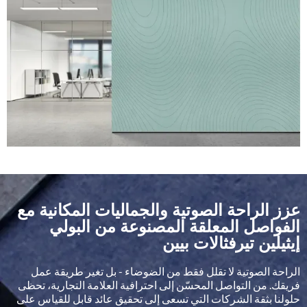
BP-50
BP-49
BP-48
BP-47
BP-46
BP-54
BP-53
BP-52
BP-51
عزز الراحة الصوتية والجماليات المكانية مع
الفواصل المعلقة المصنوعة من البولي
إيثيلين تيرفثالات بيين
الراحة الصوتية لا تقلل فقط من الضوضاء - بل تغير طريقة عمل
فريقك. من التواصل المحسّن إلى احترافية العلامة التجارية، تحظى
حلولنا بثقة الشركات التي تسعى إلى تحقيق عائد قابل للقياس على