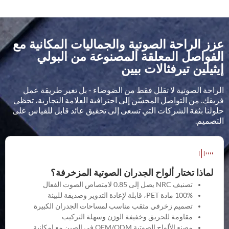
عزز الراحة الصوتية والجماليات المكانية مع
الفواصل المعلقة المصنوعة من البولي
إيثيلين تيرفثالات بيين
الراحة الصوتية لا تقلل فقط من الضوضاء - بل تغير طريقة عمل
فريقك. من التواصل المحسّن إلى احترافية العلامة التجارية، تحظى
حلولنا بثقة الشركات التي تسعى إلى تحقيق عائد قابل للقياس على
التصميم.
لماذا تختار ألواح الجدران الصوتية المزخرفة؟
تصنيف NRC يصل إلى 0.85 لامتصاص الصوت الفعال
100% مادة PET، قابلة لإعادة التدوير وصديقة للبيئة
تصميم زخرفي مثقب مناسب لمساحات الجدران الكبيرة
مقاومة للحريق وخفيفة الوزن وسهلة التركيب
مصنع الألواح الصوتية OEM/ODM في الصين مع إمكانية