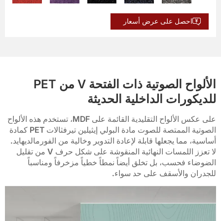
احصل على عرض أسعار
BP-20
BP-19
BP-18
BP-17
BP-16
BP-25
BP-24
BP-23
BP-22
BP-21
الألواح الصوتية ذات الفتحة V من PET
للديكورات الداخلية الحديثة
BP-30
BP-29
BP-28
BP-27
BP-26
على عكس الألواح التقليدية القائمة على MDF، تستخدم هذه الألواح
الصوتية الممتصة للصوت مادة البولي إيثيلين تيرفثالات PET كمادة
BP-35
BP-34
BP-33
BP-32
BP-31
أساسية، مما يجعلها قابلة لإعادة التدوير وخالية من الفورمالديهايد.
لا تعزز اللمسات النهائية المنقوشة على شكل حرف V من تقليل
الضوضاء فحسب، بل تخلق أيضاً نمطاً خطياً مزخرفاً ومناسباً
BP-40
BP-39
BP-38
BP-37
BP-36
للجدران والأسقف على حد سواء.
BP-45
BP-44
BP-43
BP-42
BP-41