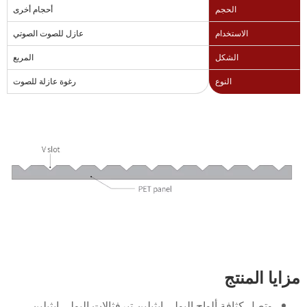
الحجم
أحجام أخرى
الاستخدام
عازل للصوت الصوتي
الشكل
المربع
النوع
رغوة عازلة للصوت
مزايا المنتج
وتصل كثافة ألواح البولي إيثيلين تيرفثالات البولي إيثيلين