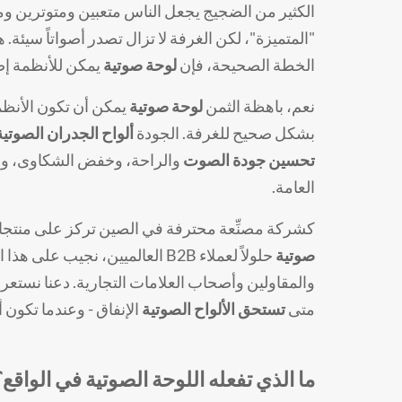
الكثير من الضجيج يجعل الناس متعبين ومتوترين ومش
"المتميزة"، لكن الغرفة لا تزال تصدر أصواتاً سيئة.
الخطة الصحيحة، فإن
لوحة صوتية
يمكن للأنظمة إص
نعم، باهظة الثمن
لوحة صوتية
يمكن أن تكون الأنظمة
بشكل صحيح للغرفة. الجودة
ألواح الجدران الصوتية
تحسين جودة الصوت
والراحة، وخفض الشكاوى، ودعم
العامة.
كشركة مصنِّعة محترفة في الصين تركز على منتجات 
صوتية
حلولاً لعملاء B2B العالميين، نج
والمقاولين وأصحاب العلامات التجارية. دعنا نست
متى
تستحق الألواح الصوتية
الإنفاق - وعندما تكون
ما الذي تفعله اللوحة الصوتية في الواقع؟