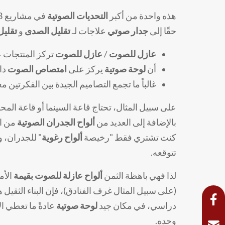
هذه واحدة من أكبر
التحديات الصوتية
في مشاريع B2B. يسأل الناس عن "
حقًا إلى
جدار صوتي
علاجات لـ
تقليل الصدى
و
تقليل
عازل للصوت
/
عازل للصوت
تركز المنتجات 
أن
لوحة صوتية
يركز على
امتصاص الصوت
دا
غالباً ما تجمع التصاميم الجيدة بين الفكرتين معا
على سبيل المثال، تحتاج قاعة السينما أو قاعة المح
بالإضافة إلى العديد من
ألواح الجدران الصوتية
من ال
كنت تشتري فقط "رخيصة
ألواح رغوية
" للجدران، 
تتوقعه.
لذا فهي باهظة الثمن
ألواح عازلة للصوت بقيمة
الأم
(على سبيل المثال غرف الفنادق)، فإن البناء الثقيل ه
دراسي، في مكان جيد
لوحة صوتية
عادةً ما تعطي ال
وحده.