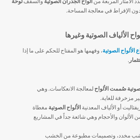
د الأمتار المربعة من
ألواح الجدران الصوتية
والسقف
لوحة
ون الإفراط في معالجة المساحة.
لواح الألياف الصوتية وغيرها
ع الألواح الصوتية
، وفهمها هو المفتاح للحكم على ما إذا
ثمار
.
صوتية
صُممت الألواح
لمعالجة الانعكاسات. وهي
 مزخرفة للغاية.
ريفثاليت أو الألياف المعدنية
الألواح الصوتية
مغطاة
من الألوان والأحجام وهي شائعة جداً في المشاريع
خشب مخدد، وتصميمات مطبوعة من الخشب