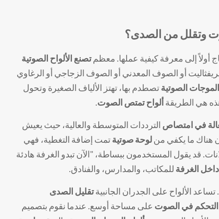
وت وتقلل من الصدى؟
ج أولاً إلى معرفة كيفية عملها. معظم
تصنع الألواح الصوتية
ن تيريفثاليت أو الصوف المعدني أو الصوف الزجاجي أو الرغاوي
لموجات الصوتية
تصطدم بها، تهتز الألياف الصغيرة وتحول
هذه هي الطريقة
ألواح تمتص الصوت
.
الة في امتصاص
الترددات المتوسطة والعالية، حيث يعيش
ن هناك ما يكفي من
لوحة صوتية
تمت إضافة التغطية، فهي
ات. قد يقول المستخدمون ببساطة، "الآن تبدو الغرفة هادئة
اخل الغرفة
للمكاتب، والمدارس، والفنادق.
ساعد الألواح على الجدران الجانبية
تقليل الصدى
التحكم في الصوت
على مساحة أوسع. عندما نقوم بتصميم