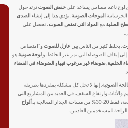
 لوح ناعم مسامي يساعد على
خفض الصوت
ترتد حول
 الخرسانية
الموجات الصوتية
. يؤدي هذا إلى إنشاء
الصدى
طح الصلبة
مع
المواد التي تمتص الصوت
، تحصل على
.
وت
. يخلط كثير من الناس بين
عازل للصوت
و"امتصاص
لى إيقاف الضوضاء التي تمر عبر الحائط. و
لوحة صوتية
هو
 الخلفية
,
ضوضاء غير مرغوب فيها
و
الضوضاء في الفضاء
.
الجة الصوتية
. إنها لا تحل كل مشكلة بمفردها بطريقة
 والأثاث وارتفاع السقف. في العديد من المشاريع التي
حة الجدار المعالجة بـ
ألواح
لراحة للمستخدمين العاديين.