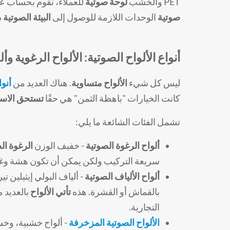
PET والخشب
لوحة صوتية
للعملاء، نقوم بحساب عد
صوتية
الوحدات اللازمة للوصول إلى
البيئة الصوتية
د
أنواع الألواح الصوتية: الألواح الرغوية وأ
ليس كل شيء
الألواح متساوية
. هناك العديد من
أنوا
كانت الخيارات "باهظة الثمن" هي حقًا
تستحق الاست
تشمل الفئات الشائعة ما يلي:
ألواح الرغوة الصوتية
- خفيف الوزن
الرغوة ال
سريعة التركيب ولكن يمكن أن تكون هشة وغير
ألواح الألياف الصوتية
- ألياف البولي إيثيلين تي
بالقماش أو القشرة. هذه
تأتي الألواح
بالعديد 
التجارية.
الألواح الصوتية المزخرفة
- ألواح خشبية، و