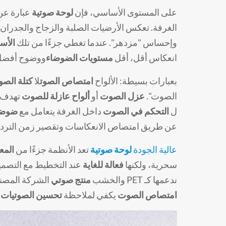
على المستوى الأساسي، فإن
لوحة صوتية
عبارة عن
الغرفة. تعكس الأرضيات الصلبة والزجاج والجدران
وإحساس "مزدهر". عندما تغطي جزءًا من تلك
الأس
انعكاس أقل، أقل
مستويات الضوضاء
ووضوح أفضل
بعبارات بسيطة: الألواح
امتصاص الصوت
لا
كتلة الص
الصوت".
عزل الصوت
أو
ألواح عازلة للصوت
تهدف إ
ل
التحكم في الصوت
داخل الغرفة يتعامل مع
ضوضاء
عن طريق امتصاص الانعكاسات وتقصير زمن التردد
عالية الجودة
لوحة صوتية
تعد الأنظمة جزءًا من
المع
سحرية، ولكنها
فعالة للغاية
عند التخطيط مع التصميم
ندعمها كـ PET والخشب
منتج صوتي
الشركة المصنعة، فقط 20-30% من مسا
امتصاص الصوت
يكفي لملاحظة
تحسين الصوتيات
ا